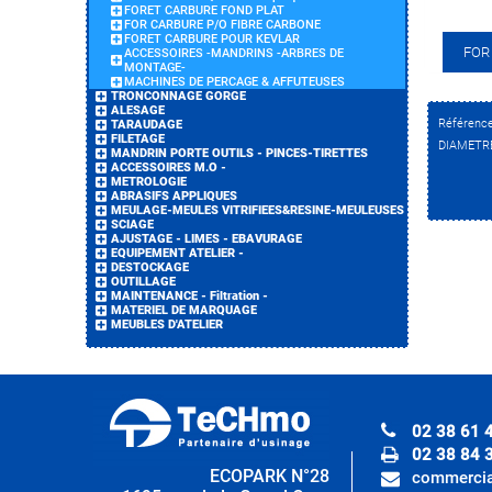
FORET CARBURE FOND PLAT
FOR CARBURE P/O FIBRE CARBONE
FORET CARBURE POUR KEVLAR
FOR
ACCESSOIRES -MANDRINS -ARBRES DE
MONTAGE-
MACHINES DE PERCAGE & AFFUTEUSES
TRONCONNAGE GORGE
ALESAGE
Référenc
TARAUDAGE
FILETAGE
DIAMETRE 
MANDRIN PORTE OUTILS - PINCES-TIRETTES
ACCESSOIRES M.O -
METROLOGIE
ABRASIFS APPLIQUES
MEULAGE-MEULES VITRIFIEES&RESINE-MEULEUSES
SCIAGE
AJUSTAGE - LIMES - EBAVURAGE
EQUIPEMENT ATELIER -
DESTOCKAGE
OUTILLAGE
MAINTENANCE - Filtration -
MATERIEL DE MARQUAGE
MEUBLES D'ATELIER
02 38 61 
02 38 84 
ECOPARK N°28
commercia