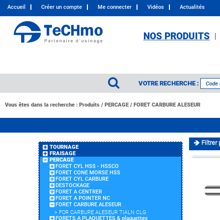
Accueil
Créer un compte
Me connecter
Vidéos
Actualités
NOS PRODUITS
VOTRE RECHERCHE :
Vous êtes dans la recherche :
Produits
/
PERCAGE
/
FORET CARBURE ALESEUR
Filtrer 
TOURNAGE
FRAISAGE
PERCAGE
FORET CYL HSS - HSSCO
FORET CONE MORSE HSS
FORET CYL CARBURE
DESTOCKAGE
FORET A CENTRER
FORET A POINTER NC
FORET CARBURE ALESEUR
>
FOR CARBURE ALESEUR TIALN CLG
FORETS A PLAQUETTES & plaquettes