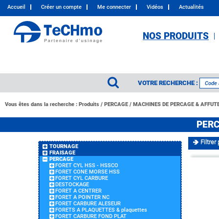
Accueil
Créer un compte
Me connecter
Vidéos
Actualités
NOS PRODUITS
VOTRE RECHERCHE :
Vous êtes dans la recherche :
Produits
/
PERCAGE
/
MACHINES DE PERCAGE & AFFUT
PERC
Filtrer 
TOURNAGE
FRAISAGE
PERCAGE
FORET CYL HSS - HSSCO
FORET CONE MORSE HSS
FORET CYL CARBURE
DESTOCKAGE
FORET A CENTRER
FORET A POINTER NC
FORET CARBURE ALESEUR
FORETS A PLAQUETTES & plaquettes
FORET CARBURE FOND PLAT