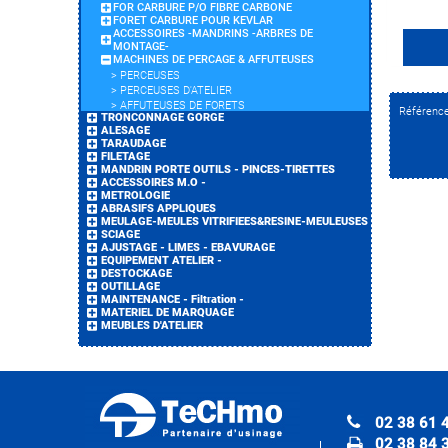
FOR CARBURE P/O FIBRE CARBONE
FORET CARBURE POUR KEVLAR
ACCESSOIRES -MANDRINS -ARBRES DE
MONTAGE-
MACHINES DE PERCAGE & AFFUTEUSES
>
PERCEUSES
>
PERCEUSES D'ATELIER
>
AFFUTEUSES DE FORETS
Référenc
TRONCONNAGE GORGE
ALESAGE
TARAUDAGE
FILETAGE
MANDRIN PORTE OUTILS - PINCES-TIRETTES
ACCESSOIRES M.O -
METROLOGIE
ABRASIFS APPLIQUES
MEULAGE-MEULES VITRIFIEES&RESINE-MEULEUSES
SCIAGE
AJUSTAGE - LIMES - EBAVURAGE
EQUIPEMENT ATELIER -
DESTOCKAGE
OUTILLAGE
MAINTENANCE - Filtration -
MATERIEL DE MARQUAGE
MEUBLES D'ATELIER
02 38 61 
02 38 84 