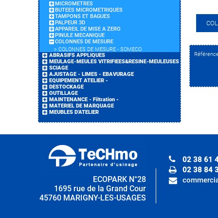
MICROMETRES
BUTEES MICROMETRIQUES
TAMPONS ET BAGUES
PALPEUR 3D
COL
APPAREIL DE MISE A ZERO
PINULE MECANIQUE
COLONNES DE MESURE
>
COLONNES DE MESURE - SOMECO
Référenc
ABRASIFS APPLIQUES
MEULAGE-MEULES VITRIFIEES&RESINE-MEULEUSES
SCIAGE
AJUSTAGE - LIMES - EBAVURAGE
EQUIPEMENT ATELIER -
DESTOCKAGE
OUTILLAGE
MAINTENANCE - Filtration -
MATERIEL DE MARQUAGE
MEUBLES D'ATELIER
02 38 61 
02 38 84 
ECOPARK N°28
commercia
1695 rue de la Grand Cour
45760 MARIGNY-LES-USAGES