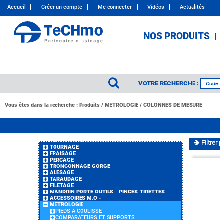
Accueil
Créer un compte
Me connecter
Vidéos
Actualités
NOS PRODUITS
VOTRE RECHERCHE :
Vous êtes dans la recherche :
Produits
/
METROLOGIE
/
COLONNES DE MESURE
Filtrer 
TOURNAGE
FRAISAGE
PERCAGE
TRONCONNAGE GORGE
ALESAGE
TARAUDAGE
FILETAGE
MANDRIN PORTE OUTILS - PINCES-TIRETTES
ACCESSOIRES M.O -
METROLOGIE
PIEDS A COULISSE
COMPARATEURS ET SUPPORTS