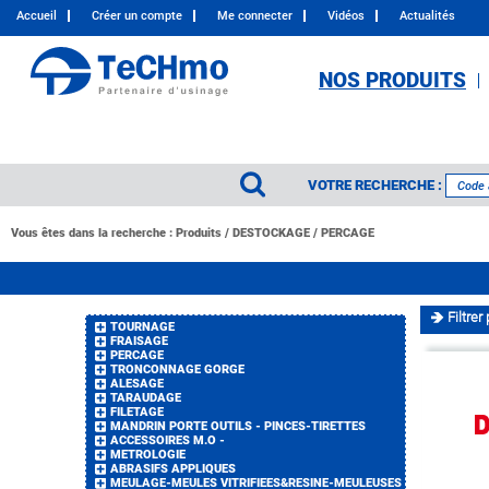
Accueil
Créer un compte
Me connecter
Vidéos
Actualités
NOS PRODUITS
VOTRE RECHERCHE :
Vous êtes dans la recherche :
Produits
/
DESTOCKAGE
/
PERCAGE
Filtrer 
TOURNAGE
FRAISAGE
PERCAGE
TRONCONNAGE GORGE
ALESAGE
TARAUDAGE
FILETAGE
MANDRIN PORTE OUTILS - PINCES-TIRETTES
ACCESSOIRES M.O -
METROLOGIE
ABRASIFS APPLIQUES
MEULAGE-MEULES VITRIFIEES&RESINE-MEULEUSES