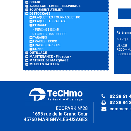
SCIAGE
AJUSTAGE - LIMES - EBAVURAGE
EQUIPEMENT ATELIER -
DESTOCKAGE
PLAQUETTES TOURNAGE ET PO
PLAQUETTE FRAISAGE
PERCAGE
>
PERCAGE ISCAR
Référenc
>
FORETS HSS- HSSCO
TARAUDS
MARQUE f
FRAISES HSSCO
FRAISES CARBURE
USAGE
CONES
RECOMMA
OUTILLAGE
LONGUEU
MAINTENANCE - Filtration -
MATERIEL DE MARQUAGE
MEUBLES D'ATELIER
02 38 61 
02 38 84 
ECOPARK N°28
commercia
1695 rue de la Grand Cour
45760 MARIGNY-LES-USAGES