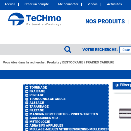
Accueil
Créer un compte
Me connecter
Vidéos
Actualités
NOS PRODUITS
VOTRE RECHERCHE :
Vous êtes dans la recherche :
Produits
/
DESTOCKAGE
/
FRAISES CARBURE
Filtrer 
TOURNAGE
FRAISAGE
PERCAGE
TRONCONNAGE GORGE
ALESAGE
TARAUDAGE
FILETAGE
MANDRIN PORTE OUTILS - PINCES-TIRETTES
ACCESSOIRES M.O -
METROLOGIE
ABRASIFS APPLIQUES
MEULAGE-MEULES VITRIFIEES&RESINE-MEULEUSES