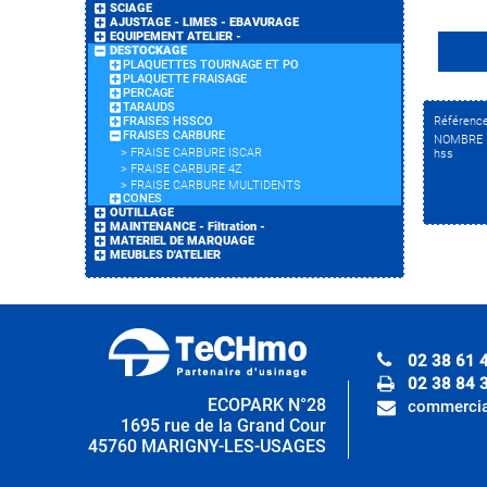
SCIAGE
AJUSTAGE - LIMES - EBAVURAGE
EQUIPEMENT ATELIER -
DESTOCKAGE
PLAQUETTES TOURNAGE ET PO
PLAQUETTE FRAISAGE
PERCAGE
TARAUDS
FRAISES HSSCO
Référenc
FRAISES CARBURE
NOMBRE 
>
FRAISE CARBURE ISCAR
hss
>
FRAISE CARBURE 4Z
>
FRAISE CARBURE MULTIDENTS
CONES
OUTILLAGE
MAINTENANCE - Filtration -
MATERIEL DE MARQUAGE
MEUBLES D'ATELIER
02 38 61 
02 38 84 
ECOPARK N°28
commercia
1695 rue de la Grand Cour
45760 MARIGNY-LES-USAGES