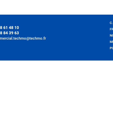
C.
8 61 48 10
F
8 84 39 63
N
mercial.techmo@techmo.fr
M
P