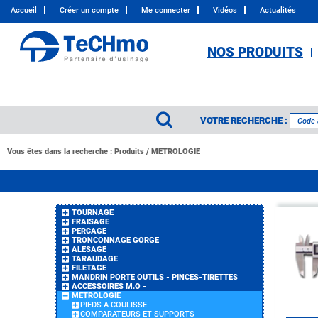
Accueil
Créer un compte
Me connecter
Vidéos
Actualités
NOS PRODUITS
VOTRE RECHERCHE :
Vous êtes dans la recherche :
Produits
/
METROLOGIE
TOURNAGE
FRAISAGE
PERCAGE
TRONCONNAGE GORGE
ALESAGE
TARAUDAGE
FILETAGE
MANDRIN PORTE OUTILS - PINCES-TIRETTES
ACCESSOIRES M.O -
METROLOGIE
PIEDS A COULISSE
COMPARATEURS ET SUPPORTS