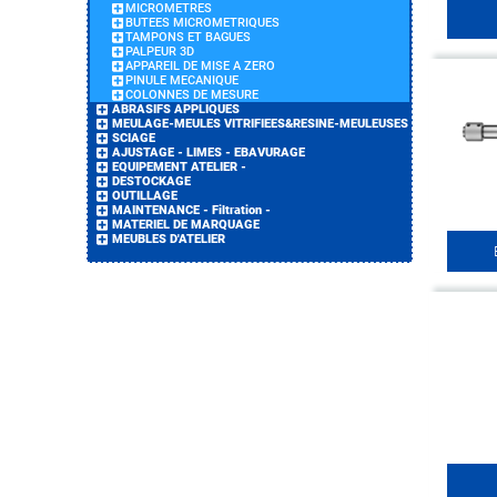
MICROMETRES
BUTEES MICROMETRIQUES
TAMPONS ET BAGUES
PALPEUR 3D
APPAREIL DE MISE A ZERO
PINULE MECANIQUE
COLONNES DE MESURE
ABRASIFS APPLIQUES
MEULAGE-MEULES VITRIFIEES&RESINE-MEULEUSES
SCIAGE
AJUSTAGE - LIMES - EBAVURAGE
EQUIPEMENT ATELIER -
DESTOCKAGE
OUTILLAGE
MAINTENANCE - Filtration -
MATERIEL DE MARQUAGE
MEUBLES D'ATELIER