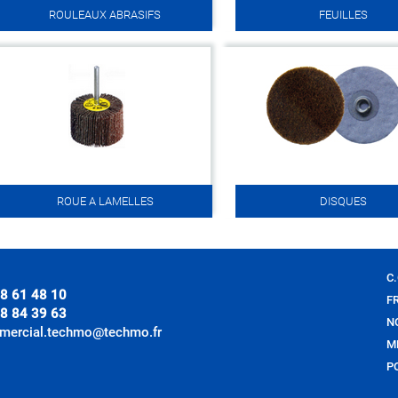
ROULEAUX ABRASIFS
FEUILLES
ROUE A LAMELLES
DISQUES
C.
8 61 48 10
F
8 84 39 63
N
mercial.techmo@techmo.fr
M
P