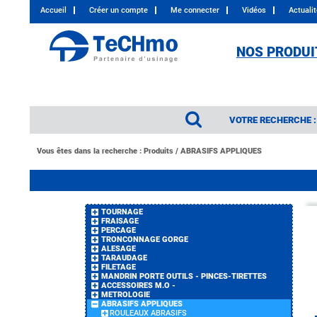
Accueil
Créer un compte
Me connecter
Vidéos
Actuali
NOS PRODUI
VOTRE RECHERCHE :
Vous êtes dans la recherche :
Produits
/
ABRASIFS APPLIQUES
TOURNAGE
FRAISAGE
PERCAGE
TRONCONNAGE GORGE
ALESAGE
TARAUDAGE
FILETAGE
MANDRIN PORTE OUTILS - PINCES-TIRETTES
ACCESSOIRES M.O -
METROLOGIE
ABRASIFS APPLIQUES
ROULEAUX ABRASIFS