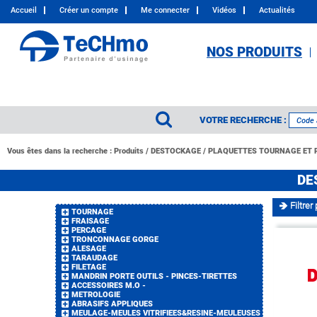
Accueil
Créer un compte
Me connecter
Vidéos
Actualités
NOS PRODUITS
VOTRE RECHERCHE :
Vous êtes dans la recherche :
Produits
/
DESTOCKAGE
/
PLAQUETTES TOURNAGE ET 
DE
Filtrer 
TOURNAGE
FRAISAGE
PERCAGE
TRONCONNAGE GORGE
ALESAGE
TARAUDAGE
FILETAGE
MANDRIN PORTE OUTILS - PINCES-TIRETTES
ACCESSOIRES M.O -
METROLOGIE
ABRASIFS APPLIQUES
MEULAGE-MEULES VITRIFIEES&RESINE-MEULEUSES