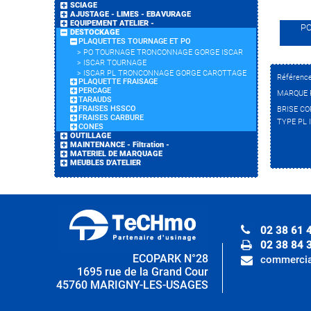
SCIAGE
AJUSTAGE - LIMES - EBAVURAGE
EQUIPEMENT ATELIER -
P
DESTOCKAGE
PLAQUETTES TOURNAGE ET PO
>
PO TOURNAGE TRONCONNAGE GORGE ISCAR
>
ISCAR TOURNAGE
>
ISCAR PL TRONCONNAGE GORGE CAROTTAGE
Référenc
PLAQUETTE FRAISAGE
PERCAGE
MARQUE 
TARAUDS
FRAISES HSSCO
BRISE C
FRAISES CARBURE
TYPE PL 
CONES
OUTILLAGE
MAINTENANCE - Filtration -
MATERIEL DE MARQUAGE
MEUBLES D'ATELIER
02 38 61 
02 38 84 
ECOPARK N°28
commercia
1695 rue de la Grand Cour
45760 MARIGNY-LES-USAGES