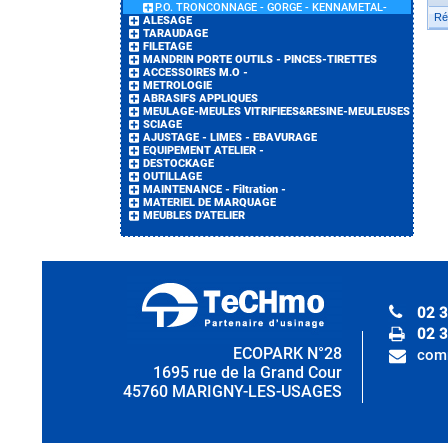
P.O. TRONCONNAGE - GORGE - KENNAMETAL-
Ré
ALESAGE
TARAUDAGE
FILETAGE
MANDRIN PORTE OUTILS - PINCES-TIRETTES
ACCESSOIRES M.O -
METROLOGIE
ABRASIFS APPLIQUES
MEULAGE-MEULES VITRIFIEES&RESINE-MEULEUSES
SCIAGE
AJUSTAGE - LIMES - EBAVURAGE
EQUIPEMENT ATELIER -
DESTOCKAGE
OUTILLAGE
MAINTENANCE - Filtration -
MATERIEL DE MARQUAGE
MEUBLES D'ATELIER
02 3
02 3
ECOPARK N°28
com
1695 rue de la Grand Cour
45760 MARIGNY-LES-USAGES