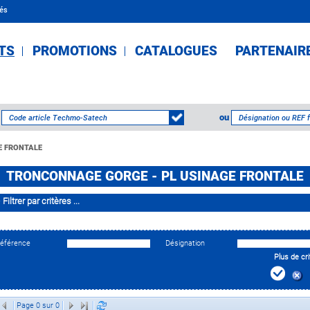
tés
TS
PROMOTIONS
CATALOGUES
PARTENAIR
ou
E FRONTALE
TRONCONNAGE GORGE - PL USINAGE FRONTALE
Filtrer par critères ...
éférence
Désignation
Plus de cri
Page 0 sur 0