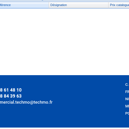
férence
Désignation
Prix catalogu
C.
8 61 48 10
F
8 84 39 63
N
mercial.techmo@techmo.fr
M
P