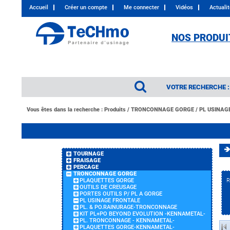
Accueil
Créer un compte
Me connecter
Vidéos
Actuali
NOS PRODUI
VOTRE RECHERCHE :
Vous êtes dans la recherche :
Produits
/
TRONCONNAGE GORGE
/
PL USINAG
TOURNAGE
FRAISAGE
PERCAGE
TRONCONNAGE GORGE
PLAQUETTES GORGE
R
OUTILS DE CREUSAGE
PORTES OUTILS P/ PL A GORGE
PL USINAGE FRONTALE
PL. & PO.RAINURAGE-TRONCONNAGE
KIT PL+PO BEYOND EVOLUTION -KENNAMETAL-
PL. TRONCONNAGE - KENNAMETAL-
PLAQUETTES GORGE-KENNAMETAL-