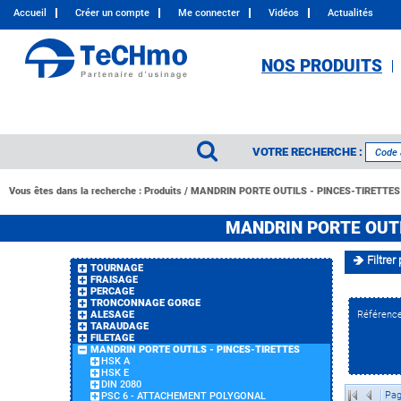
Accueil
Créer un compte
Me connecter
Vidéos
Actualités
NOS PRODUITS
VOTRE RECHERCHE :
Vous êtes dans la recherche :
Produits
/
MANDRIN PORTE OUTILS - PINCES-TIRETTES
MANDRIN PORTE OUTI
Filtrer 
TOURNAGE
FRAISAGE
PERCAGE
TRONCONNAGE GORGE
ALESAGE
Référenc
TARAUDAGE
FILETAGE
MANDRIN PORTE OUTILS - PINCES-TIRETTES
HSK A
HSK E
DIN 2080
Pag
PSC 6 - ATTACHEMENT POLYGONAL