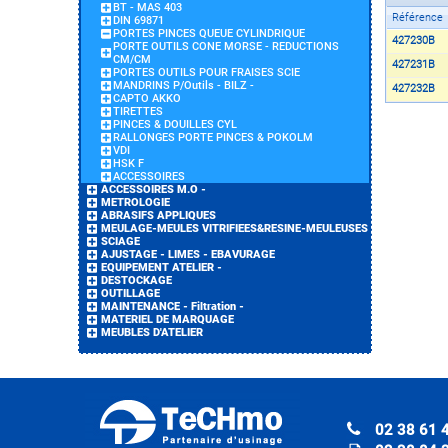
BT - MAS 403
Référence
DIN 69871
PORTES PINCES QUEUE CYLINDRIQUE
427230B
PORTE OUTILS CONE MORSE - REDUCTIONS
CM/CM
427231B
PORTES OUTILS POUR FRAISES SCIE
MANDRINS P/Outils - BILZ -
427232B
CAPTO AKKO
TIRETTES
PINCES & DOUILLES CYL
RALLONGES PORTE PINCES & POKOLM
VDI
HSK F
ACCESSOIRES
ACCESSOIRES M.O -
METROLOGIE
ABRASIFS APPLIQUES
MEULAGE-MEULES VITRIFIEES&RESINE-MEULEUSES
SCIAGE
AJUSTAGE - LIMES - EBAVURAGE
EQUIPEMENT ATELIER -
DESTOCKAGE
OUTILLAGE
MAINTENANCE - Filtration -
MATERIEL DE MARQUAGE
MEUBLES D'ATELIER
02 38 61 