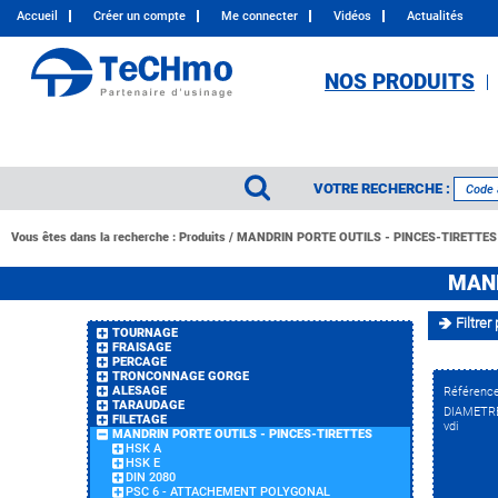
Accueil
Créer un compte
Me connecter
Vidéos
Actualités
NOS PRODUITS
VOTRE RECHERCHE :
Vous êtes dans la recherche :
Produits
/
MANDRIN PORTE OUTILS - PINCES-TIRETTES
MAND
Filtrer 
TOURNAGE
FRAISAGE
PERCAGE
TRONCONNAGE GORGE
ALESAGE
Référenc
TARAUDAGE
DIAMETR
FILETAGE
vdi
MANDRIN PORTE OUTILS - PINCES-TIRETTES
HSK A
HSK E
DIN 2080
PSC 6 - ATTACHEMENT POLYGONAL