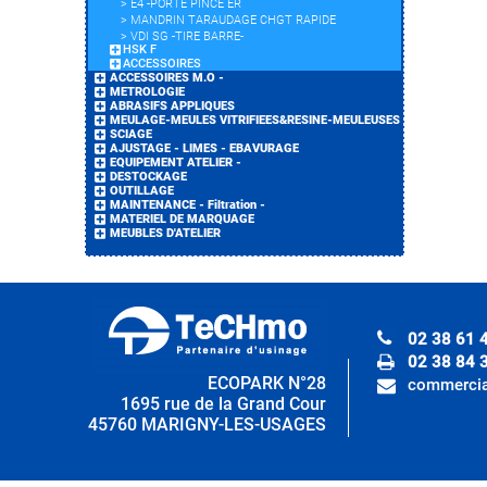
>
E4 -PORTE PINCE ER
>
MANDRIN TARAUDAGE CHGT RAPIDE
>
VDI SG -TIRE BARRE-
HSK F
ACCESSOIRES
ACCESSOIRES M.O -
METROLOGIE
ABRASIFS APPLIQUES
MEULAGE-MEULES VITRIFIEES&RESINE-MEULEUSES
SCIAGE
AJUSTAGE - LIMES - EBAVURAGE
EQUIPEMENT ATELIER -
DESTOCKAGE
OUTILLAGE
MAINTENANCE - Filtration -
MATERIEL DE MARQUAGE
MEUBLES D'ATELIER
02 38 61 
02 38 84 
ECOPARK N°28
commercia
1695 rue de la Grand Cour
45760 MARIGNY-LES-USAGES