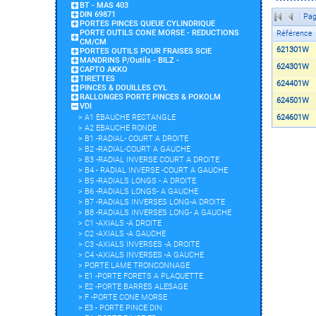
BT - MAS 403
DIN 69871
Pag
PORTES PINCES QUEUE CYLINDRIQUE
PORTE OUTILS CONE MORSE - REDUCTIONS
Référence
CM/CM
621301W
PORTES OUTILS POUR FRAISES SCIE
MANDRINS P/Outils - BILZ -
624301W
CAPTO AKKO
TIRETTES
624401W
PINCES & DOUILLES CYL
RALLONGES PORTE PINCES & POKOLM
624501W
VDI
>
A1 EBAUCHE RECTANGLE
624601W
>
A2 EBAUCHE RONDE
>
B1 -RADIAL- COURT A DROITE
>
B2 -RADIAL-COURT A GAUCHE
>
B3 -RADIAL INVERSE COURT A DROITE
>
B4 - RADIAL INVERSE -COURT A GAUCHE
>
B5 -RADIALS LONGS - A DROITE
>
B6 -RADIALS LONGS- A GAUCHE
>
B7 -RADIALS INVERSES LONG-A DROITE
>
B8 -RADIALS INVERSES LONG- A GAUCHE
>
C1 -AXIALS -A DROITE
>
C2 -AXIALS -A GAUCHE
>
C3 -AXIALS INVERSES -A DROITE
>
C4 -AXIALS INVERSES -A GAUCHE
>
PORTE LAME TRONCONNAGE
>
E1 -PORTE FORETS A PLAQUETTE
>
E2 -PORTE BARRES ALESAGE
>
F -PORTE CONE MORSE
>
E3 - PORTE PINCE DIN