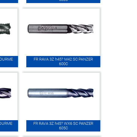
M DURME
FR RAVA 3Z h45? M42 SC PANZER
600C
 DURME
FR RAVA 3Z h45? WX6 SC PANZER
605C