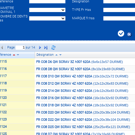
éférence
Désignation
IAMETRE
TYPE Fr Hss
OMINAL 1
OMBRE DE DENTS
MARQUE fr.hss
ss
Page
sur 14
férence
Désignation
1115
FR CO8 D6 QW SCRAV 3Z h30? 620A
(6x6x13x57 DURME)
1116
FR CO8 D8 QW SCRAV 3Z h30? 620A
(8x10x19x69 DURME)
1117
FR CO8 D10 QW SCRAV 4Z h30? 620A
(10x10x22x72 DURME)
1118
FR CO8 D12 QW SCRAV 4Z h30? 620A
(12x12x26x83 DURME)
1119
FR CO8 D14 QW SCRAV 4Z h30? 620A
(14x12x26x83 DURME)
1120
FR CO8 D16 QW SCRAV 4Z h30? 620A
(16x16x32x92 DURME)
1121
FR CO8 D18 QW SCRAV 4Z h30? 620A
(18x16x32x92 DURME)
1122
FR CO8 D20 QW SCRAV 4Z h30? 620A
(20x20x38x104 DURME)
1123
FR CO8 D22 QW SCRAV 4Z h30? 620A
(22x20x38x104 DURME)
1124
FR CO8 D25 QW SCRAV 5Z h30? 620A
(25x25x45x121 DURME)
1125
FR CO8 D7 QW SCRAV 3Z h30? 620A
(7x10x16x66 DURME)