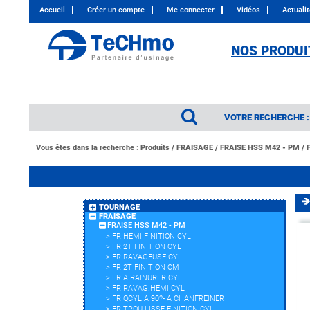
Accueil
Créer un compte
Me connecter
Vidéos
Actuali
NOS PRODUI
VOTRE RECHERCHE :
Vous êtes dans la recherche :
Produits
/
FRAISAGE
/
FRAISE HSS M42 - PM
/
TOURNAGE
FRAISAGE
FRAISE HSS M42 - PM
>
FR HEMI FINITION CYL
>
FR 2T FINITION CYL
>
FR RAVAGEUSE CYL
>
FR 2T FINITION CM
>
FR A RAINURER CYL
>
FR RAVAG.HEMI CYL
>
FR QCYL A 90?- A CHANFREINER
>
FR TROU LISSE FINITION CYL