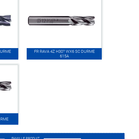
 DURME
FR RAVA 4Z H30? WX6 SC DURME
615A
URME
FAMILLE PRODUIT