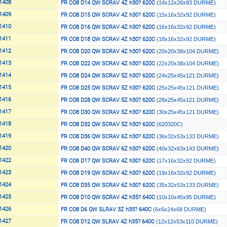
1408
FR CO8 D14 QW SCRAV 4Z h30? 620C
(14x12x26x83 DURME)
1409
FR CO8 D15 QW SCRAV 4Z h30? 620C
(15x16x32x92 DURME)
1410
FR CO8 D16 QW SCRAV 4Z h30? 620C
(16x16x32x92 DURME)
1411
FR CO8 D18 QW SCRAV 4Z h30? 620C
(18x16x32x92 DURME)
1412
FR CO8 D20 QW SCRAV 4Z h30? 620C
(20x20x38x104 DURME)
1413
FR CO8 D22 QW SCRAV 4Z h30? 620C
(22x20x38x104 DURME)
1414
FR CO8 D24 QW SCRAV 5Z h30? 620C
(24x25x45x121 DURME)
1415
FR CO8 D25 QW SCRAV 5Z h30? 620C
(25x25x45x121 DURME)
1416
FR CO8 D28 QW SCRAV 5Z h30? 620C
(28x25x45x121 DURME)
1417
FR CO8 D30 QW SCRAV 5Z h30? 620C
(30x25x45x121 DURME)
1418
FR CO8 D32 QW SCRAV 5Z h30? 620C
(620320C)
1419
FR CO8 D36 QW SCRAV 6Z h30? 620C
(36x32x53x133 DURME)
1420
FR CO8 D40 QW SCRAV 6Z h30? 620C
(40x32x63x143 DURME)
1422
FR CO8 D17 QW SCRAV 4Z h30? 620C
(17x16x32x92 DURME)
1423
FR CO8 D19 QW SCRAV 4Z h30? 620C
(19x16x32x92 DURME)
1424
FR CO8 D35 QW SCRAV 6Z h30? 620C
(35x32x53x133 DURME)
1425
FR CO8 D10 QW SCRAV 4Z h35? 640C
(10x10x45x95 DURME)
1426
FR CO8 D6 QW SLRAV 3Z h35? 640C
(6x6x24x68 DURME)
1427
FR CO8 D12 QW SLRAV 4Z h35? 640C
(12x12x53x110 DURME)