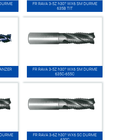
 DURME
FR RAVA 3-5Z h30? WX6 SM DURME
635B TIT
PANZER
FR RAVA 3-5Z h30? WX6 SM DURME
635C-655C
M DURME
FR RAVA 3-6Z h30? WX6 SC DURME
630C