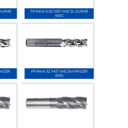
 DURME
FR RAVA 3-5Z h35? M42 SL DURME
640C
PANZER
FR RAVA 3Z h45? M42 SM PANZER
400D