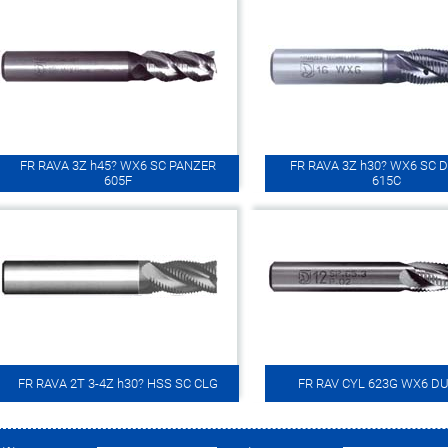
FR RAVA 3Z h45? WX6 SC PANZER
FR RAVA 3Z h30? WX6 SC
605F
615C
FR RAVA 2T 3-4Z h30? HSS SC CLG
FR RAV CYL 623G WX6 D