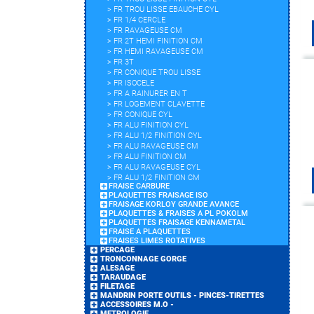
>
FR TROU LISSE EBAUCHE CYL
>
FR 1/4 CERCLE
>
FR RAVAGEUSE CM
>
FR 2T HEMI FINITION CM
>
FR HEMI RAVAGEUSE CM
>
FR 3T
>
FR CONIQUE TROU LISSE
>
FR ISOCELE
>
FR A RAINURER EN T
>
FR LOGEMENT CLAVETTE
>
FR CONIQUE CYL
>
FR ALU FINITION CYL
>
FR ALU 1/2 FINITION CYL
>
FR ALU RAVAGEUSE CM
>
FR ALU FINITION CM
>
FR ALU RAVAGEUSE CYL
>
FR ALU 1/2 FINITION CM
FRAISE CARBURE
PLAQUETTES FRAISAGE ISO
FRAISAGE KORLOY GRANDE AVANCE
PLAQUETTES & FRAISES A PL POKOLM
PLAQUETTES FRAISAGE KENNAMETAL
FRAISE A PLAQUETTES
FRAISES LIMES ROTATIVES
PERCAGE
TRONCONNAGE GORGE
ALESAGE
TARAUDAGE
FILETAGE
MANDRIN PORTE OUTILS - PINCES-TIRETTES
ACCESSOIRES M.O -
METROLOGIE