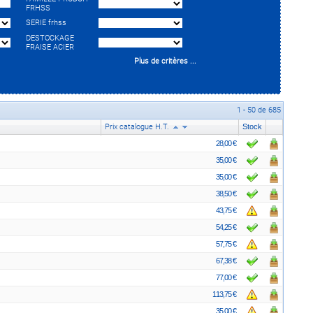
FRHSS
SERIE frhss
DESTOCKAGE
FRAISE ACIER
Plus de critères ...
1 - 50 de 685
Prix catalogue H.T.
Stock
28,00 €
35,00 €
35,00 €
38,50 €
43,75 €
54,25 €
57,75 €
67,38 €
77,00 €
113,75 €
35,00 €