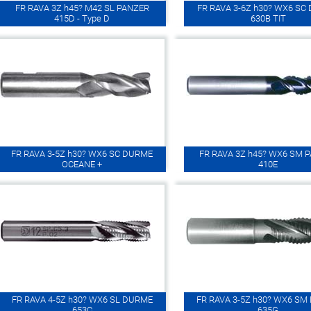
FR RAVA 3Z h45? M42 SL PANZER
FR RAVA 3-6Z h30? WX6 SC
415D - Type D
630B TIT
FR RAVA 3-5Z h30? WX6 SC DURME
FR RAVA 3Z h45? WX6 SM 
OCEANE +
410E
FR RAVA 4-5Z h30? WX6 SL DURME
FR RAVA 3-5Z h30? WX6 S
653C
635G