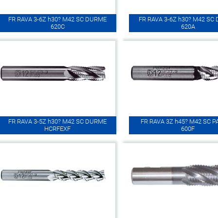
FR RAVA 3-6Z h30? M42 SC DURME
FR RAVA 3-6Z h30? M42 SC
620C
620A
FR RAVA 3-5Z h30? M42 SC DURME
FR RAVA 3Z h45? M42 SC 
HCRFEXF
600F