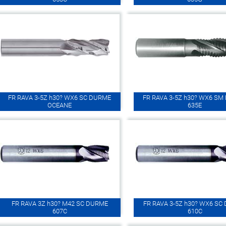
FR RAVA 3-5Z h30? WX6 SC DURME
FR RAVA 3-5Z h30? WX6 S
OCEANE
635E
FR RAVA 3Z h30? M42 SC DURME
FR RAVA 3-5Z h30? WX6 SC
607C
610C