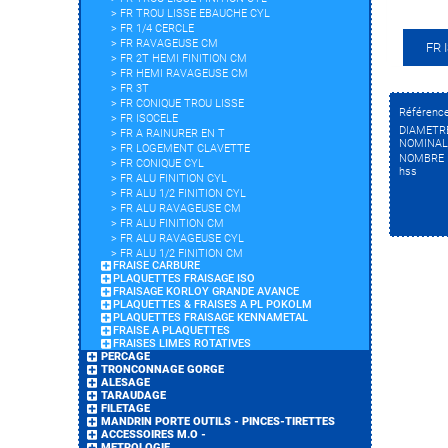
>
FR TROU LISSE EBAUCHE CYL
>
FR 1/4 CERCLE
>
FR RAVAGEUSE CM
FR 
>
FR 2T HEMI FINITION CM
>
FR HEMI RAVAGEUSE CM
>
FR 3T
>
FR CONIQUE TROU LISSE
Référenc
>
FR ISOCELE
DIAMETR
>
FR A RAINURER EN T
NOMINAL
>
FR LOGEMENT CLAVETTE
NOMBRE 
>
FR CONIQUE CYL
hss
>
FR ALU FINITION CYL
>
FR ALU 1/2 FINITION CYL
>
FR ALU RAVAGEUSE CM
>
FR ALU FINITION CM
>
FR ALU RAVAGEUSE CYL
>
FR ALU 1/2 FINITION CM
FRAISE CARBURE
PLAQUETTES FRAISAGE ISO
FRAISAGE KORLOY GRANDE AVANCE
PLAQUETTES & FRAISES A PL POKOLM
PLAQUETTES FRAISAGE KENNAMETAL
FRAISE A PLAQUETTES
FRAISES LIMES ROTATIVES
PERCAGE
TRONCONNAGE GORGE
ALESAGE
TARAUDAGE
FILETAGE
MANDRIN PORTE OUTILS - PINCES-TIRETTES
ACCESSOIRES M.O -
METROLOGIE