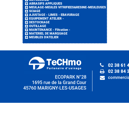
ABRASIFS APPLIQUES
MEULAGE-MEULES VITRIFIEES&RESINE-MEULEUSES
SCIAGE
AJUSTAGE - LIMES - EBAVURAGE
EQUIPEMENT ATELIER -
DESTOCKAGE
OUTILLAGE
MAINTENANCE - Filtration -
MATERIEL DE MARQUAGE
MEUBLES D'ATELIER
02 38 61 
02 38 84 
ECOPARK N°28
commercia
1695 rue de la Grand Cour
45760 MARIGNY-LES-USAGES