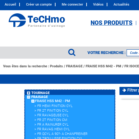
Accueil
Créer un compte
Me connecter
Vidéos
Actualités
NOS PRODUITS
VOTRE RECHERCHE :
Vous êtes dans la recherche :
Produits
/
FRAISAGE
/
FRAISE HSS M42 - PM
/
FR ISOC
Filtrer 
TOURNAGE
FRAISAGE
FRAISE HSS M42 - PM
>
FR HEMI FINITION CYL
>
FR 2T FINITION CYL
>
FR RAVAGEUSE CYL
>
FR 2T FINITION CM
>
FR A RAINURER CYL
>
FR RAVAG.HEMI CYL
>
FR QCYL A 90?- A CHANFREINER
>
FR TROU LISSE FINITION CYL