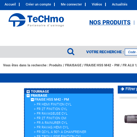
Accueil
Créer un compte
Me connecter
Vidéos
Actualités
NOS PRODUITS
VOTRE RECHERCHE :
Vous êtes dans la recherche :
Produits
/
FRAISAGE
/
FRAISE HSS M42 - PM
/
FR ALU 1
Filtrer 
TOURNAGE
FRAISAGE
FRAISE HSS M42 - PM
>
FR HEMI FINITION CYL
>
FR 2T FINITION CYL
>
FR RAVAGEUSE CYL
>
FR 2T FINITION CM
>
FR A RAINURER CYL
>
FR RAVAG.HEMI CYL
>
FR QCYL A 90?- A CHANFREINER
>
FR TROU LISSE FINITION CYL