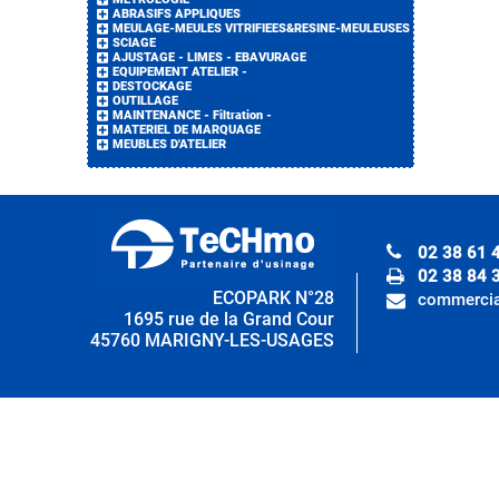
ABRASIFS APPLIQUES
MEULAGE-MEULES VITRIFIEES&RESINE-MEULEUSES
SCIAGE
AJUSTAGE - LIMES - EBAVURAGE
EQUIPEMENT ATELIER -
DESTOCKAGE
OUTILLAGE
MAINTENANCE - Filtration -
MATERIEL DE MARQUAGE
MEUBLES D'ATELIER
02 38 61 
02 38 84 
ECOPARK N°28
commercia
1695 rue de la Grand Cour
45760 MARIGNY-LES-USAGES