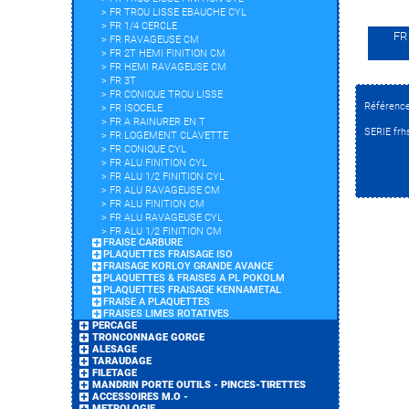
>
FR TROU LISSE EBAUCHE CYL
>
FR 1/4 CERCLE
FR
>
FR RAVAGEUSE CM
>
FR 2T HEMI FINITION CM
>
FR HEMI RAVAGEUSE CM
>
FR 3T
>
FR CONIQUE TROU LISSE
Référenc
>
FR ISOCELE
>
FR A RAINURER EN T
SERIE frh
>
FR LOGEMENT CLAVETTE
>
FR CONIQUE CYL
>
FR ALU FINITION CYL
>
FR ALU 1/2 FINITION CYL
>
FR ALU RAVAGEUSE CM
>
FR ALU FINITION CM
>
FR ALU RAVAGEUSE CYL
>
FR ALU 1/2 FINITION CM
FRAISE CARBURE
PLAQUETTES FRAISAGE ISO
FRAISAGE KORLOY GRANDE AVANCE
PLAQUETTES & FRAISES A PL POKOLM
PLAQUETTES FRAISAGE KENNAMETAL
FRAISE A PLAQUETTES
FRAISES LIMES ROTATIVES
PERCAGE
TRONCONNAGE GORGE
ALESAGE
TARAUDAGE
FILETAGE
MANDRIN PORTE OUTILS - PINCES-TIRETTES
ACCESSOIRES M.O -
METROLOGIE